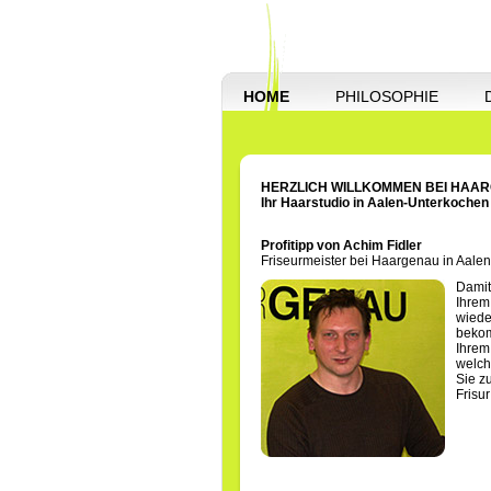
HOME
PHILOSOPHIE
HERZLICH WILLKOMMEN BEI HAA
Ihr Haarstudio in Aalen-Unterkochen
Profitipp von Achim Fidler
Friseurmeister bei Haargenau in Aale
Damit
Ihrem
wiede
bekom
Ihrem
welch
Sie z
Frisu